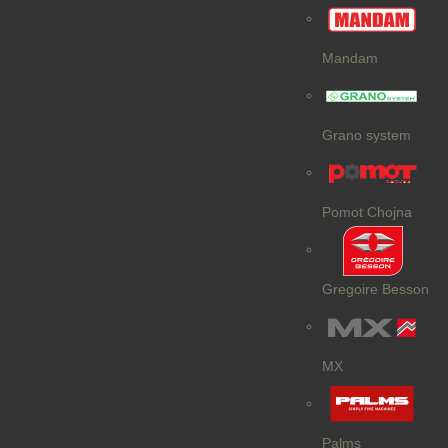
Mandam
Grano system
Pomot Chojna
Gregoire Besson
MX
Palms