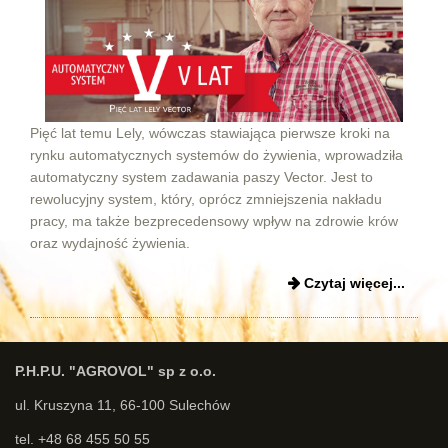
Pięć lat temu Lely, wówczas stawiająca pierwsze kroki na
rynku automatycznych systemów do żywienia, wprowadziła
automatyczny system zadawania paszy Vector. Jest to
rewolucyjny system, który, oprócz zmniejszenia nakładu
pracy, ma także bezprecedensowy wpływ na zdrowie krów
oraz wydajność żywienia.
Czytaj więcej...
P.H.P.U. "AGROVOL" sp z o.o.
ul. Kruszyna 11, 66-100 Sulechów
tel. +48 68 455 50 55