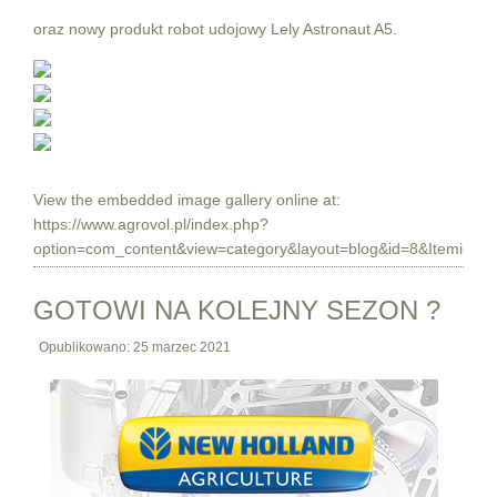
oraz nowy produkt robot udojowy Lely Astronaut A5.
View the embedded image gallery online at:
https://www.agrovol.pl/index.php?
option=com_content&view=category&layout=blog&id=8&Itemid=1
GOTOWI NA KOLEJNY SEZON ?
Opublikowano: 25 marzec 2021