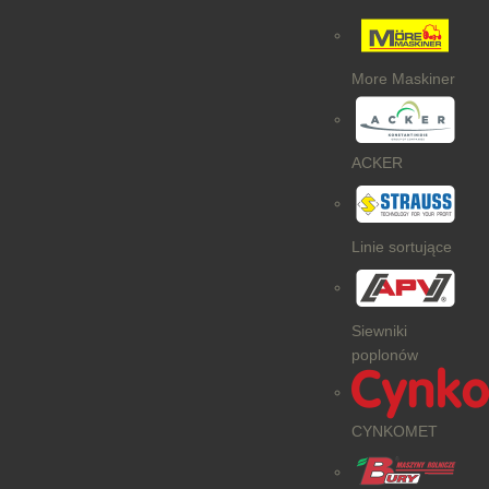
More Maskiner
ACKER
Linie sortujące
Siewniki
poplonów
CYNKOMET