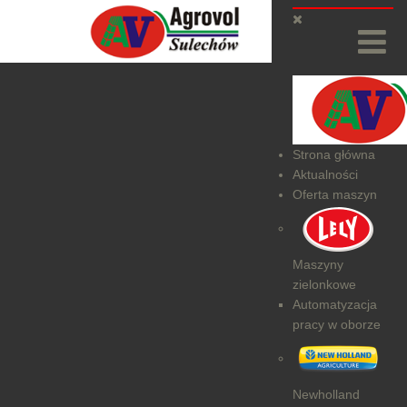
Strona główna
Aktualności
Oferta maszyn
Maszyny
zielonkowe
Automatyzacja
pracy w oborze
Newholland