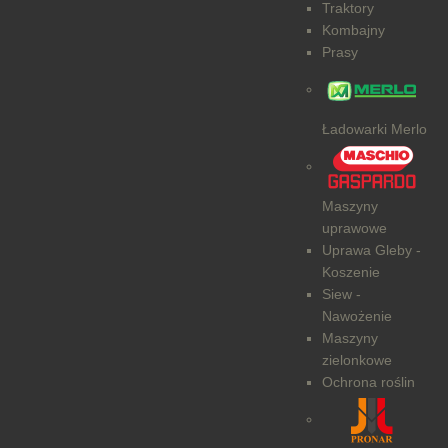
Traktory
Kombajny
Prasy
Ładowarki Merlo
Maszyny
uprawowe
Uprawa Gleby -
Koszenie
Siew -
Nawożenie
Maszyny
zielonkowe
Ochrona roślin