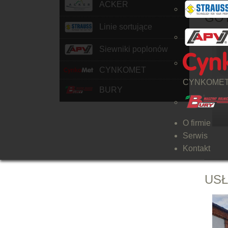
ACKER
GOT
Linie sortujące
Siewniki poplonów
CYNKOMET
CYNKOME
BURY
O firmie
Serwis
Kontakt
USŁ