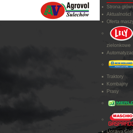
Strona głów
Aktualności
Oferta masz
zielonkowe
Automatyzac
Traktory
Kombajny
Prasy
Uprawa Gleb