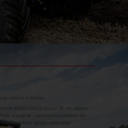
targi rolnicze w Kalsku.
Rolnicze AGRO-TARG i po raz 29 my również
rzez szereg lat , niezmiennie jesteśmy dla
eroki wachlarz sprzętu rolniczego.