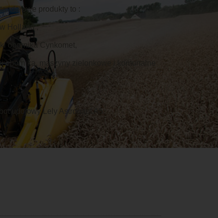
andarowe produkty to :
ew Holland ,
niki obornika Cynkomet,
iki obornika, maszyny zielonkowe i komunalne
bot udojowy Lely Astronaut A5.