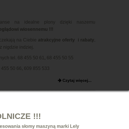
anse na idealne plony dzięki naszemu
eglądowi wiosennemu
!!!
czekają na Ciebie
atrakcyjne oferty i rabaty
,
z nigdzie indziej.
nych tel.
68 455 50 61
,
68 455 50 55
 455 50 66
,
609 855 533
Czytaj więcej...
LNICZE !!!
resowania słomy maszyną marki Lely