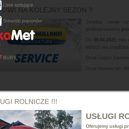
Linie sortujące
OWI NA KOLEJNY SEZON ?
Siewniki poplonów
Zwiększ swoje sz
profesjonalnemu
prz
Do
30.04.2021
roku 
T
których nie znajdzies
BURY
Dział Części Zamien
Dział Serwisu tel :
68
UGI ROLNICZE !!!
USŁUGI RO
Oferujemy usługi p