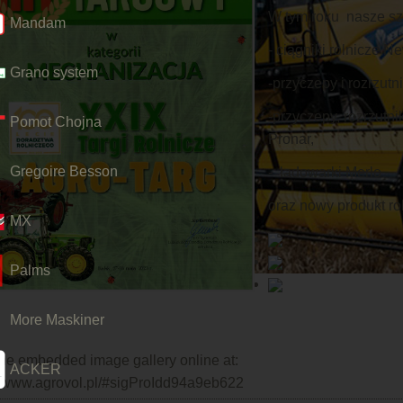
W tym roku nasze szt
Mandam
- ciągniki rolnicze N
Grano system
-przyczepy i rozrzut
-przyczepy, rozrzutn
Pomot Chojna
Pronar,
Gregoire Besson
- ładowarki Merlo
oraz nowy produkt ro
MX
Palms
More Maskiner
he embedded image gallery online at:
ACKER
//www.agrovol.pl/#sigProIdd94a9eb622