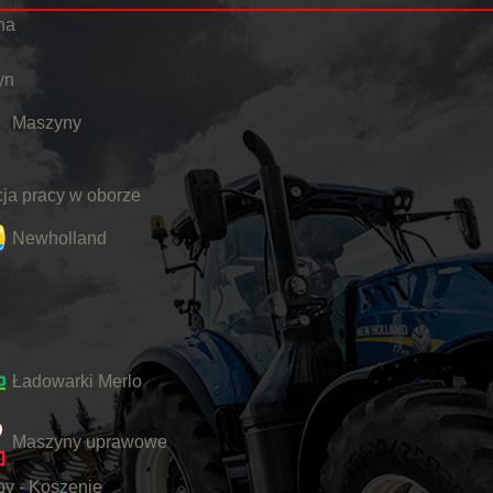
na
yn
Maszyny
ja pracy w oborze
Newholland
Ładowarki Merlo
Maszyny uprawowe
y - Koszenie