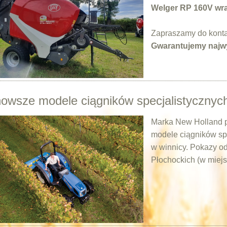
Welger RP 160V wraz
Zapraszamy do konta
Gwarantujemy najw
owsze modele ciągników specjalistycznych
Marka New Holland p
modele ciągników spe
w winnicy. Pokazy o
Płochockich (w miej