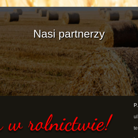
Nasi partnerzy
P
u
t