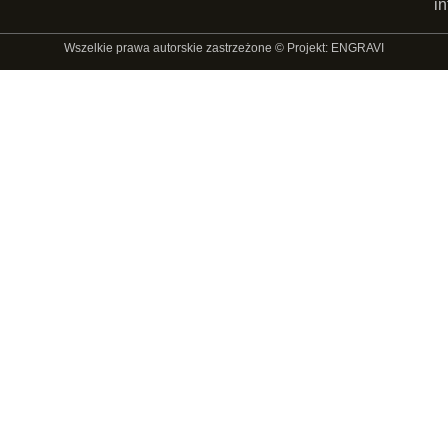
i
Wszelkie prawa autorskie zastrzeżone © Projekt: ENGRAVI