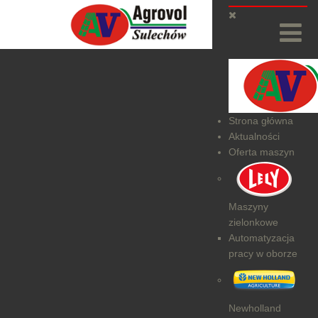
Strona główna
Aktualności
Oferta maszyn
Maszyny
zielonkowe
Automatyzacja
pracy w oborze
Newholland