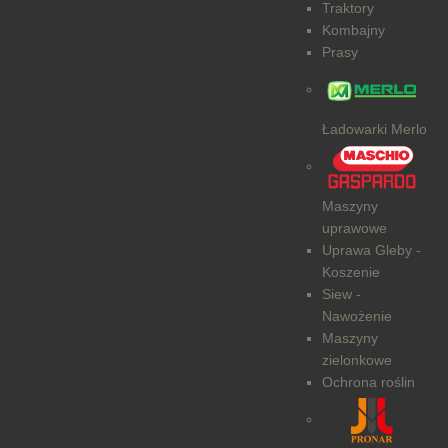
Traktory
Kombajny
Prasy
Ładowarki Merlo
Maszyny
uprawowe
Uprawa Gleby -
Koszenie
Siew -
Nawożenie
Maszyny
zielonkowe
Ochrona roślin