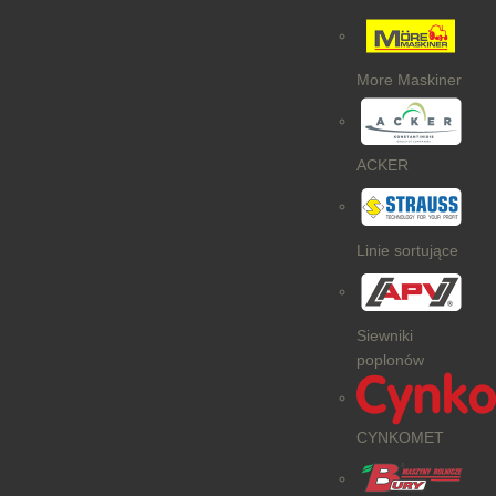
More Maskiner
ACKER
Linie sortujące
Siewniki
poplonów
CYNKOMET