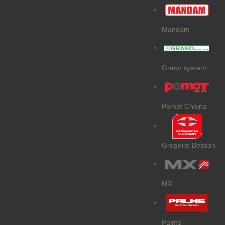
Mandam
Grano system
Pomot Chojna
Gregoire Besson
MX
Palms