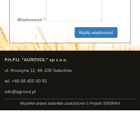
Wiadomość
Wyślij wiadomość
P.H.P.U. "AGROVOL" sp z o.o.
ul. Kruszyna 11, 66-100 Sulechów
tel. +48 68 455 50 55
info@agrovol.pl
Wszelkie prawa autorskie zastrzeżone © Projekt: ENGRAVI