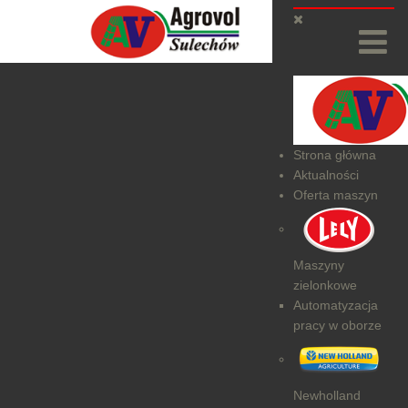
Strona główna
Aktualności
Oferta maszyn
Maszyny
zielonkowe
Automatyzacja
pracy w oborze
Newholland