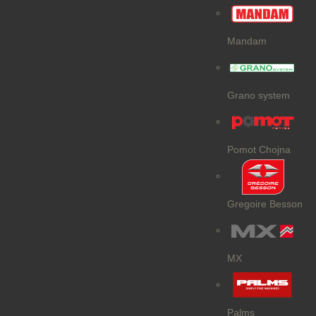
Mandam
Grano system
Pomot Chojna
Gregoire Besson
MX
Palms