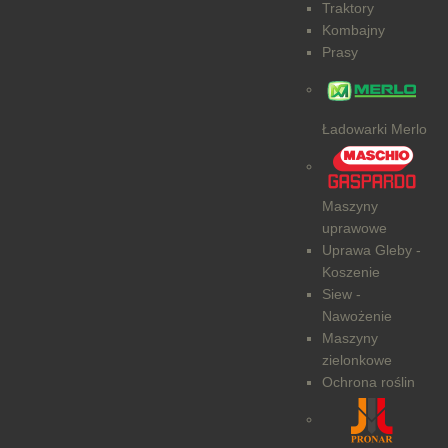
Traktory
Kombajny
Prasy
Ładowarki Merlo
Maszyny
uprawowe
Uprawa Gleby -
Koszenie
Siew -
Nawożenie
Maszyny
zielonkowe
Ochrona roślin