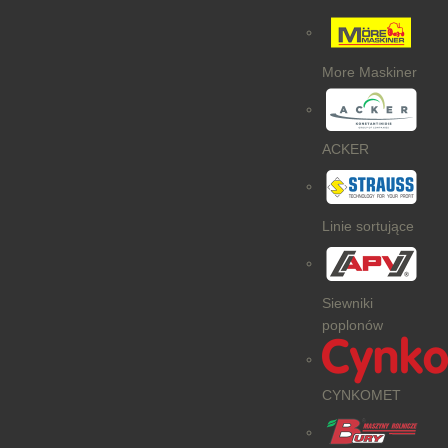
More Maskiner
ACKER
Linie sortujące
Siewniki
poplonów
CYNKOMET