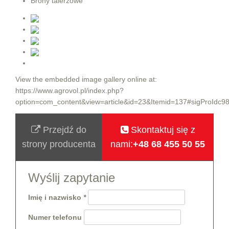
Brony talerzowe
View the embedded image gallery online at:
https://www.agrovol.pl/index.php?
option=com_content&view=article&id=23&Itemid=137#sigProIdc9
Przejdź do
Skontaktuj się z
strony producenta
nami:
+48 68 455 50 55
Wyślij zapytanie
Imię i nazwisko
Numer telefonu