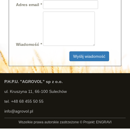
Adres email
Wiadomość
Wyślij wiadomość
P.H.P.U. "AGROVOL" sp z o.o.
ul. Kruszyna 11, 66-100 Sulechów
tel. +48 68 455 50 55
info@agrovol.pl
Wszelkie prawa autorskie zastrzeżone © Projekt: ENGRAVI