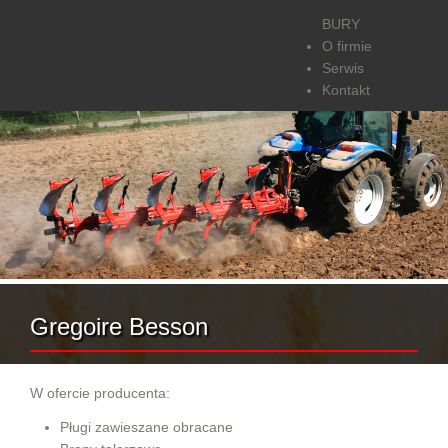
BURY
O firmie
Serwis
Kontakt
Gregoire Besson
W ofercie producenta:
Pługi zawieszane obracane