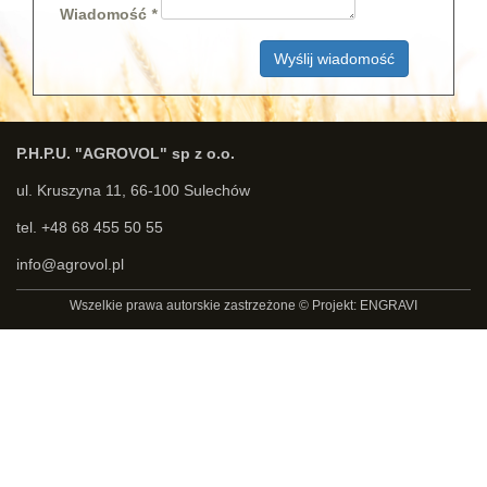
Wiadomość
Wyślij wiadomość
P.H.P.U. "AGROVOL" sp z o.o.
ul. Kruszyna 11, 66-100 Sulechów
tel. +48 68 455 50 55
info@agrovol.pl
Wszelkie prawa autorskie zastrzeżone © Projekt: ENGRAVI