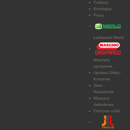
Traktory
Kombajny
Prasy
Ładowarki Merlo
Maszyny
uprawowe
Uprawa Gleby -
Koszenie
Siew -
Nawożenie
Maszyny
zielonkowe
Ochrona roślin