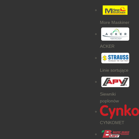
More Maskiner
ACKER
Linie sortujące
Siewniki
poplonów
CYNKOMET