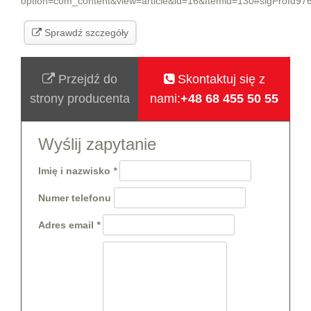
option=com_content&view=article&id=16&Itemid=130#sigProId9
Sprawdź szczegóły
Przejdź do
Skontaktuj się z
strony producenta
nami:
+48 68 455 50 55
Wyślij zapytanie
Imię i nazwisko
Numer telefonu
Adres email