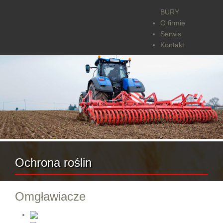
BURY
O firmie
Serwis
Kontakt
Ochrona roślin
Omgławiacze