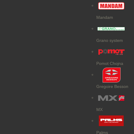
Mandam
Grano system
Pomot Chojna
Gregoire Besson
MX
Palms