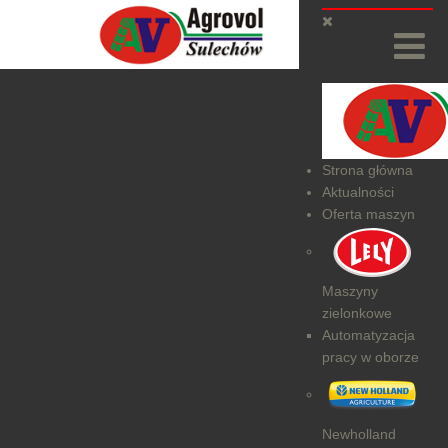
Strona główna
Aktualności
Oferta maszyn
Maszyny
zielonkowe
Automatyzacja
pracy w oborze
Newholland