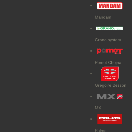
Mandam
Grano system
Pomot Chojna
Gregoire Besson
MX
Palms