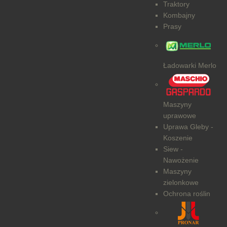
Traktory
Kombajny
Prasy
Ładowarki Merlo
Maszyny
uprawowe
Uprawa Gleby -
Koszenie
Siew -
Nawożenie
Maszyny
zielonkowe
Ochrona roślin