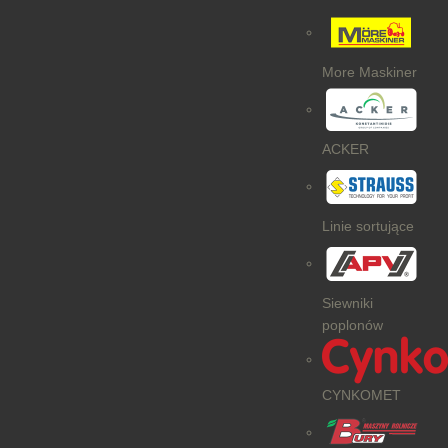
More Maskiner
ACKER
Linie sortujące
Siewniki
poplonów
CYNKOMET