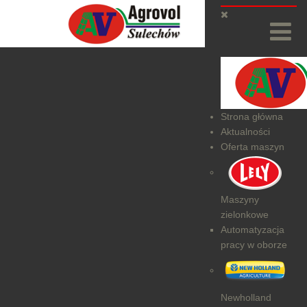
Strona główna
Aktualności
Oferta maszyn
Maszyny
zielonkowe
Automatyzacja
pracy w oborze
Newholland