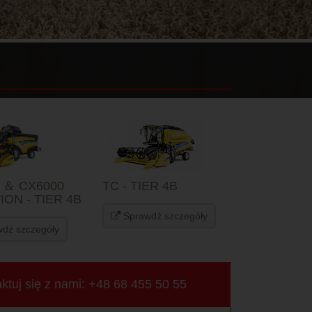
 ＆ CX6000
TC - TIER 4B
ION - TIER 4B
Sprawdź szczegóły
dź szczegóły
ktuj się z nami: +48 68 455 50 55