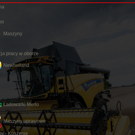
na
yn
Maszyny
ja pracy w oborze
Newholland
Ładowarki Merlo
Maszyny uprawowe
y - Koszenie