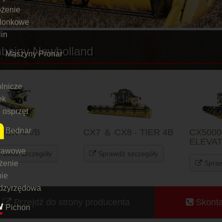
ożenie
elonkowe
lin
bajny Newholland
Maszyny Pronar
olnicze
ek
 osprzęt
Bednar
TIER 4A/B
CX7 ＆ CX8 - TIER 4B
CX5000
ELEVAT
rawowe
rawdź szczegóły
Sprawdź szczegóły
żenie
Spraw
ie
dzyrzędowa
Przejdź do strony producenta
Skonta
Pichon