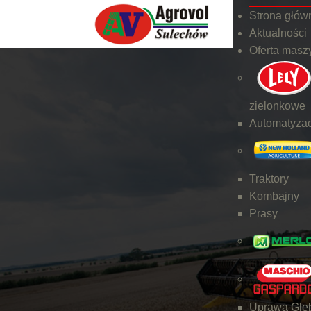
Strona głów
Aktualności
Oferta masz
zielonkowe
Automatyzac
Traktory
Kombajny
Prasy
Uprawa Gleb