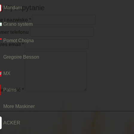
yślij zapytanie
Mandam
ię i nazwisko
Grano system
mer telefonu
Pomot Chojna
res email
Gregoire Besson
MX
Palms
adomość
More Maskiner
ACKER